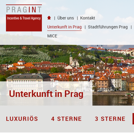
{
goto
}
|
Über uns
|
Kontakt
{
language
Unterkunft in Prag
|
Stadtführungen Prag
|
}
MICE
|
{
content
}
|
{
header
}
|
{
Unterkunft in Prag
visual
}
|
NEWS
|
LUXURIÖS
4 STERNE
3 STERNE
{
partners
}